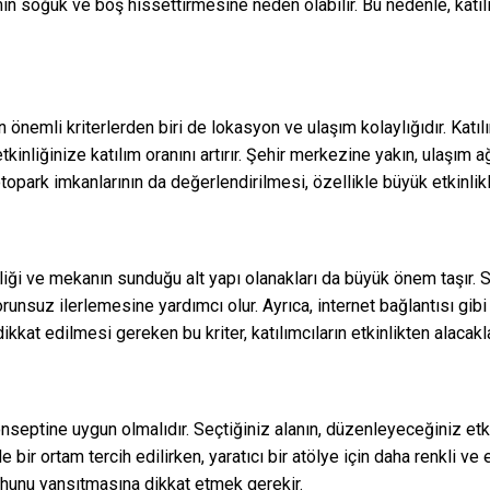
ın soğuk ve boş hissettirmesine neden olabilir. Bu nedenle, katı
nemli kriterlerden biri de lokasyon ve ulaşım kolaylığıdır. Katıl
inliğinize katılım oranını artırır. Şehir merkezine yakın, ulaşım ağ
otopark imkanlarının da değerlendirilmesi, özellikle büyük etkinlikl
iliği ve mekanın sunduğu alt yapı olanakları da büyük önem taşır. 
orunsuz ilerlemesine yardımcı olur. Ayrıca, internet bağlantısı gi
ikkat edilmesi gereken bu kriter, katılımcıların etkinlikten alacakl
nseptine uygun olmalıdır. Seçtiğiniz alanın, düzenleyeceğiniz et
de bir ortam tercih edilirken, yaratıcı bir atölye için daha renkli v
ruhunu yansıtmasına dikkat etmek gerekir.