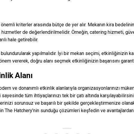
önemli kriterler arasında bütçe de yer alır. Mekanın kira bedelini
izmetler de değerlendirilmelidir. Örneğin, catering hizmeti, güve
lı hale getirebilir.
bulundurularak yapılmalıdır. İyi bir mekan seçimi, etkinliğinizin kali
önem vererek, doğru alanı seçmek etkinliğinizin başarısını garanti
nlik Alanı
rn ve donanımlı etkinlik alanlarıyla organizasyonlarınızı mükemm
ri sayesinde tüm ihtiyaçlarınızı tek bir çatı altında karşılayabilirsi
erinizi sorunsuz ve başarılı bir şekilde gerçekleştirmenize olanak 
in The Hatchery’nin sunduğu çözümleri keşfedin ve avantajlardan 