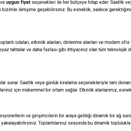
ve
uygun fiyat
seçenekleri ile her bütçeye hitap eder. Saatlik ve
çin bizimle iletişime geçebilirsiniz. Bu esneklik, sadece gerektiğ
oplantı odaları, etkinlik alanları, dinlenme alanları ve modern ofis
eyaz tahtalar ve daha fazlası gibi ihtiyacınız olan tüm teknolojik 
anlar sunar. Saatlik veya günlük kiralama seçenekleriyle tam donanım
likleriniz için mükemmel bir ortam sağlar. Etkinlik alanlarımız, e
syonellerin ve girişimcilerin bir araya geldiği dinamik bir ağ suna
ı yakalayabilirsiniz. Toplantılarınız sırasında bu dinamik toplulukla 