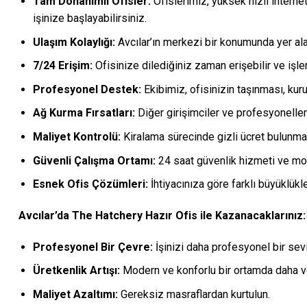
Tam Donanımlı Ofisler:
Ofislerimiz, yüksek hızlı internet
işinize başlayabilirsiniz.
Ulaşım Kolaylığı:
Avcılar’ın merkezi bir konumunda yer ala
7/24 Erişim:
Ofisinize dilediğiniz zaman erişebilir ve işler
Profesyonel Destek:
Ekibimiz, ofisinizin taşınması, ku
Ağ Kurma Fırsatları:
Diğer girişimciler ve profesyonellerl
Maliyet Kontrolü:
Kiralama sürecinde gizli ücret bulunma
Güvenli Çalışma Ortamı:
24 saat güvenlik hizmeti ve mod
Esnek Ofis Çözümleri:
İhtiyacınıza göre farklı büyüklükl
Avcılar’da The Hatchery Hazır Ofis ile Kazanacaklarınız:
Profesyonel Bir Çevre:
İşinizi daha profesyonel bir sevi
Üretkenlik Artışı:
Modern ve konforlu bir ortamda daha ver
Maliyet Azaltımı:
Gereksiz masraflardan kurtulun.