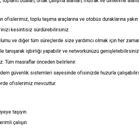
, toplantı odaları, ortak çalışma alanları, mutfak ve dinlenme alan
n ofislerimiz, toplu taşıma araçlarına ve otobüs duraklarına yakı
inizi kesintisiz sürdürebilirsiniz.
rulumu ve diğer tüm süreçlerde size yardımcı olmak için her zaman
e tanışarak işbirliği yapabilir ve networkünüzü genişletebilirsiniz
z. Tüm masraflar önceden belirlenir.
ern güvenlik sistemleri sayesinde ofisinizde huzurla çalışabilirs
erde ofislerimiz mevcuttur.
yeye taşıyın.
imli çalışın.