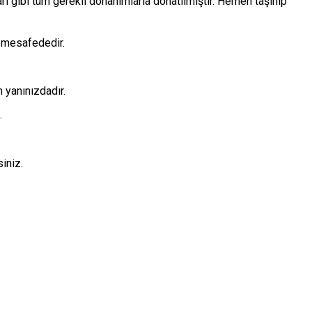
ları gibi tüm gerekli donanımlarla donatılmıştır. Hemen taşınıp
n mesafededir.
 yanınızdadır.
.
iniz.