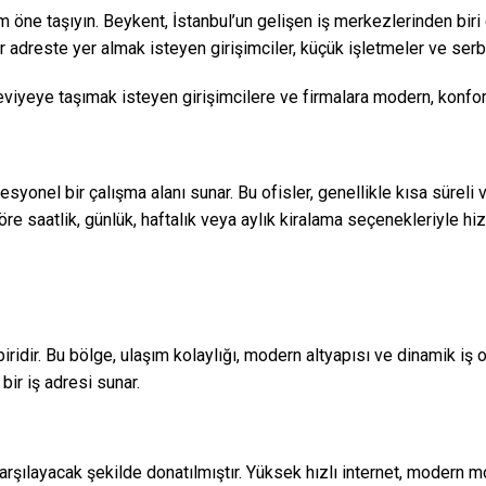
m öne taşıyın. Beykent, İstanbul’un gelişen iş merkezlerinden bir
ir adreste yer almak isteyen girişimciler, küçük işletmeler ve serb
seviyeye taşımak isteyen girişimcilere ve firmalara modern, konfor
ofesyonel bir çalışma alanı sunar. Bu ofisler, genellikle kısa süre
öre saatlik, günlük, haftalık veya aylık kiralama seçenekleriyle hi
ridir. Bu bölge, ulaşım kolaylığı, modern altyapısı ve dinamik iş o
 bir iş adresi sunar.
karşılayacak şekilde donatılmıştır. Yüksek hızlı internet, modern mo