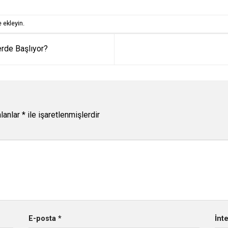
 ekleyin.
rde Başlıyor?
alanlar
*
ile işaretlenmişlerdir
E-posta
*
İnt