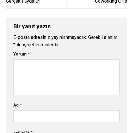
Gerçek Faydaları
Coworking Ofis
Bir yanıt yazın
E-posta adresiniz yayınlanmayacak.
Gerekli alanlar
*
ile işaretlenmişlerdir
Yorum
*
Ad
*
E-posta
*