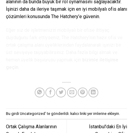
alanının da bunda büyük bir rol oynamasını sağlayacaktır.
İşinizi daha da ileriye taşımak için en iyi mobilyalı ofis alanı
çözümleri konusunda The Hatchery’e güvenin.
Eğer siz de işletmenizin mobilyalı bir ofise ihtiyaç
duyduğunu fark ettiyseniz, The Hatchery’nin hazır ofis ve
ortak çalışma alanı üyeliklerinden faydalanarak işinizi bir
üst seviyeye taşıyabilirsiniz. Daha fazla bilgi almak ve
hemen üyelik başvurusu yapmak için
bizimle iletişime
geçin
.
Bu girdi
Uncategorized
’ te gönderildi.
kalıcı linki
yer imlerine ekleyin.
Ortak Çalışma Alanlarının
İstanbul’daki En İyi