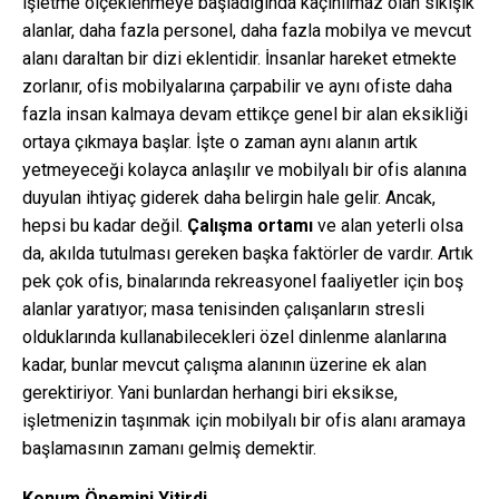
işletme ölçeklenmeye başladığında kaçınılmaz olan sıkışık
alanlar, daha fazla personel, daha fazla mobilya ve mevcut
alanı daraltan bir dizi eklentidir. İnsanlar hareket etmekte
zorlanır, ofis mobilyalarına çarpabilir ve aynı ofiste daha
fazla insan kalmaya devam ettikçe genel bir alan eksikliği
ortaya çıkmaya başlar. İşte o zaman aynı alanın artık
yetmeyeceği kolayca anlaşılır ve mobilyalı bir ofis alanına
duyulan ihtiyaç giderek daha belirgin hale gelir. Ancak,
hepsi bu kadar değil.
Çalışma ortamı
ve alan yeterli olsa
da, akılda tutulması gereken başka faktörler de vardır. Artık
pek çok ofis, binalarında rekreasyonel faaliyetler için boş
alanlar yaratıyor; masa tenisinden çalışanların stresli
olduklarında kullanabilecekleri özel dinlenme alanlarına
kadar, bunlar mevcut çalışma alanının üzerine ek alan
gerektiriyor. Yani bunlardan herhangi biri eksikse,
işletmenizin taşınmak için mobilyalı bir ofis alanı aramaya
başlamasının zamanı gelmiş demektir.
Konum Önemini Yitirdi