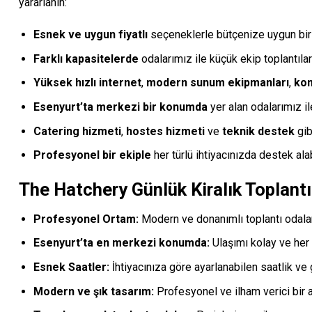
yararlanın:
Esnek ve uygun fiyatlı
seçeneklerle bütçenize uygun bir t
Farklı kapasitelerde
odalarımız ile küçük ekip toplantılar
Yüksek hızlı internet
,
modern sunum ekipmanları
,
kon
Esenyurt’ta merkezi bir konumda
yer alan odalarımız il
Catering hizmeti
,
hostes hizmeti
ve
teknik destek
gib
Profesyonel bir ekiple
her türlü ihtiyacınızda destek alab
The Hatchery Günlük Kiralık Toplant
Profesyonel Ortam:
Modern ve donanımlı toplantı odaları
Esenyurt’ta en merkezi konumda:
Ulaşımı kolay ve her 
Esnek Saatler:
İhtiyacınıza göre ayarlanabilen saatlik ve g
Modern ve şık tasarım:
Profesyonel ve ilham verici bir a