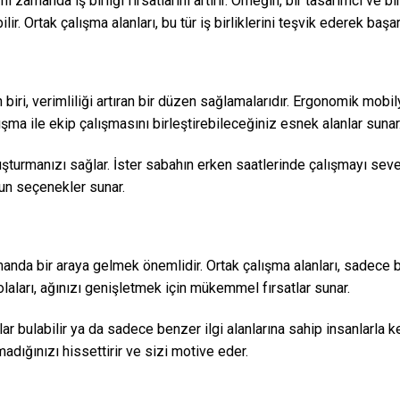
ı zamanda iş birliği fırsatlarını artırır. Örneğin, bir tasarımcı ve 
lir. Ortak çalışma alanları, bu tür iş birliklerini teşvik ederek başa
 biri, verimliliği artıran bir düzen sağlamalarıdır. Ergonomik mobil
çalışma ile ekip çalışmasını birleştirebileceğiniz esnek alanlar sunar
turmanızı sağlar. İster sabahın erken saatlerinde çalışmayı seven
ygun seçenekler sunar.
nda bir araya gelmek önemlidir. Ortak çalışma alanları, sadece bi
molaları, ağınızı genişletmek için mükemmel fırsatlar sunar.
taklar bulabilir ya da sadece benzer ilgi alanlarına sahip insanlarla 
adığınızı hissettirir ve sizi motive eder.