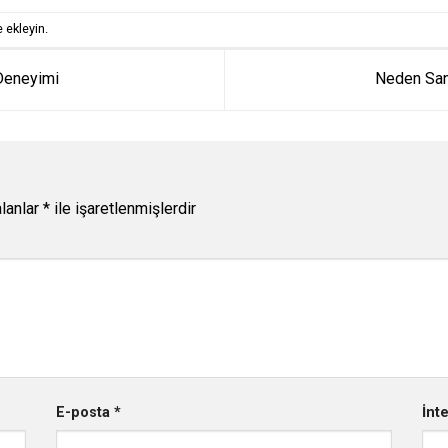
 ekleyin.
Deneyimi
Neden Sana
alanlar
*
ile işaretlenmişlerdir
E-posta
*
İnt