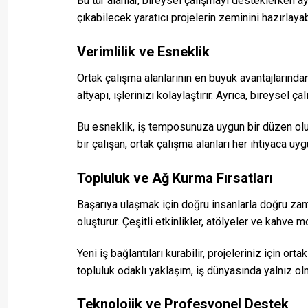
Bu tür alanlar, bireysel çalışmayı desteklerken ayn
çıkabilecek yaratıcı projelerin zeminini hazırlayabi
Verimlilik ve Esneklik
Ortak çalışma alanlarının en büyük avantajlarından
altyapı, işlerinizi kolaylaştırır. Ayrıca, bireysel 
Bu esneklik, iş temposunuza uygun bir düzen oluş
bir çalışan, ortak çalışma alanları her ihtiyaca u
Topluluk ve Ağ Kurma Fırsatları
Başarıya ulaşmak için doğru insanlarla doğru zama
oluşturur. Çeşitli etkinlikler, atölyeler ve kahve 
Yeni iş bağlantıları kurabilir, projeleriniz için or
topluluk odaklı yaklaşım, iş dünyasında yalnız olm
Teknolojik ve Profesyonel Destek