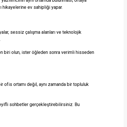
bir yazılımcının aynı ortamda bulunması, ortaya
rı hikayelerine ev sahipliği yapar.
yalar, sessiz çalışma alanları ve teknolojik
.
 biri olun, ister öğleden sonra verimli hisseden
r ofis ortamı değil, aynı zamanda bir topluluk
keyifli sohbetler gerçekleştirebilirsiniz. Bu