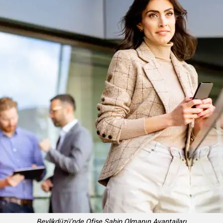
Beylikdüzü’nde Ofise Sahip Olmanın Avantajları