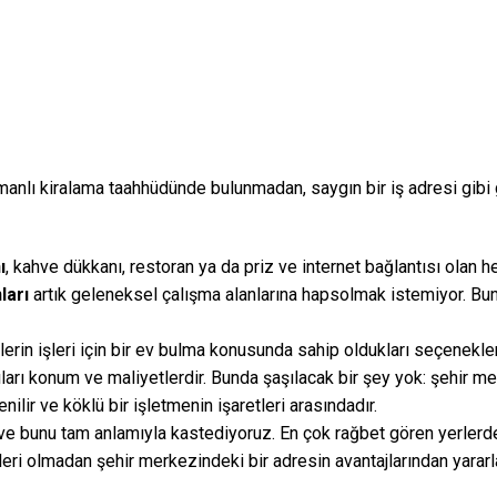
amanlı kiralama taahhüdünde bulunmadan, saygın bir iş adresi gibi 
ı
, kahve dükkanı, restoran ya da priz ve internet bağlantısı olan 
ları
artık geleneksel çalışma alanlarına hapsolmak istemiyor. Buna ka
tlerin işleri için bir ev bulma konusunda sahip oldukları seçenekler
arı konum ve maliyetlerdir. Bunda şaşılacak bir şey yok: şehir me
ilir ve köklü bir işletmenin işaretleri arasındadır.
 – ve bunu tam anlamıyla kastediyoruz. En çok rağbet gören yerlerde
rleri olmadan şehir merkezindeki bir adresin avantajlarından yara