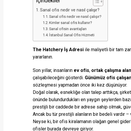
İçindekiler
Sanal ofis nedir ve nasıl çalışır?
Sanal ofis nedir ve nasıl çalışır?
Kimler sanal ofis kullanır?
Sanal ofisin avantajları
İstanbul Sanal Ofis Hizmeti
The Hatchery İş Adresi
ile maliyetli bir tam z
yararlanın.
Son yıllar, insanların
ev ofis
,
ortak çalışma alan
çalışabileceğini gösterdi.
Günümüz ofis çalışan
sözleşmesi yapmadan önce iki kez düşünüyor.
Doğal olarak, esnekliğe olan talep arttıkça, şirke
önünde bulundurdukları en yaygın şeylerden bazıl
prestijli bir caddede bir adrese sahip olmak, güven
Ancak bu tür prestijli alanların bir bedeli vardır
Neyse ki, bir ofis kiralamanın olağan genel gide
ofisler burada devreye giriyor.