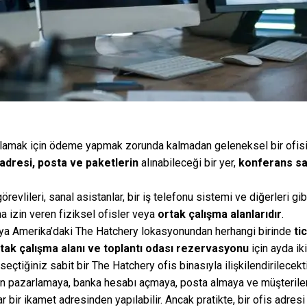
iralamak için ödeme yapmak zorunda kalmadan geleneksel bir ofisi
 adresi, posta ve paketlerin
alınabileceği bir yer,
konferans sa
revlileri, sanal asistanlar, bir iş telefonu sistemi ve diğerleri g
na izin veren fiziksel ofisler veya
ortak çalışma alanlarıdır
.
veya Amerika’daki The Hatchery lokasyonundan herhangi birinde
ti
tak çalışma alanı ve toplantı odası rezervasyonu
için ayda iki
eçtiğiniz sabit bir The Hatchery ofis binasıyla ilişkilendirilecekti
an pazarlamaya, banka hesabı açmaya, posta almaya ve müşterilerl
 bir ikamet adresinden yapılabilir. Ancak pratikte, bir ofis adresi m