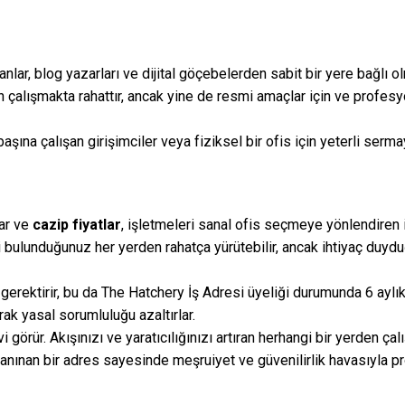
nlar, blog yazarları ve dijital göçebelerden sabit bir yere bağlı 
n çalışmakta rahattır, ancak yine de resmi amaçlar için ve profesyo
 başına çalışan girişimciler veya fiziksel bir ofis için yeterli ser
ar ve
cazip fiyatlar
, işletmeleri sanal ofis seçmeye yönlendiren i
zi bulunduğunuz her yerden rahatça yürütebilir, ancak ihtiyaç duyd
gerektirir, bu da The Hatchery İş Adresi üyeliği durumunda 6 aylık 
ak yasal sorumluluğu azaltırlar.
vi görür. Akışınızı ve yaratıcılığınızı artıran herhangi bir yerden ç
k tanınan bir adres sayesinde meşruiyet ve güvenilirlik havasıyla 